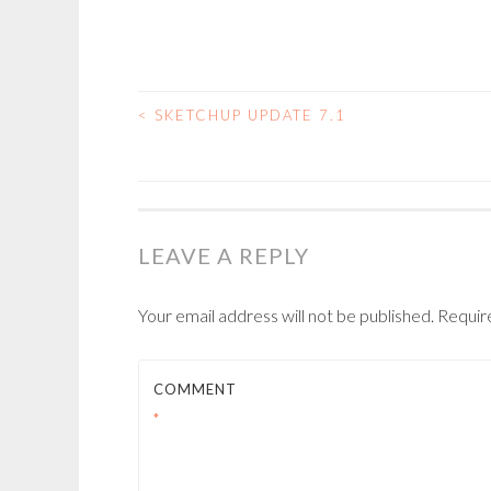
<
SKETCHUP UPDATE 7.1
POST
NAVIGATION
LEAVE A REPLY
Your email address will not be published.
Requir
COMMENT
*