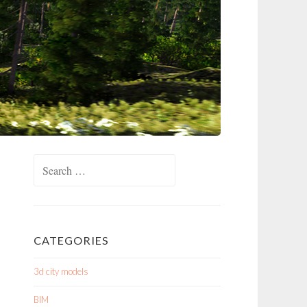
Search
for:
CATEGORIES
3d city models
BIM